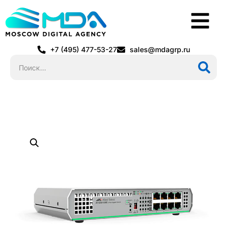
+7 (495) 477-53-27
sales@mdagrp.ru