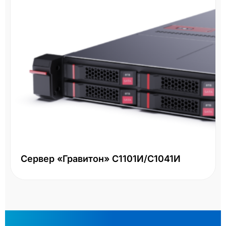
СХД HPE MSA 2060 R0Q73A - 16Gb FC
LFF
Два контроллера 16Gb FC, большой форм-фактор