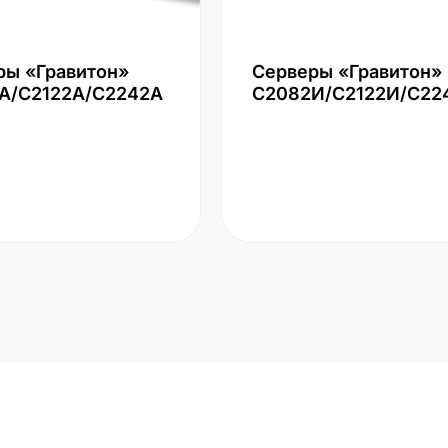
ры «Гравитон»
Серверы «Гравитон»
А/С2122А/С2242А
С2082И/С2122И/С22