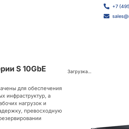
+7 (49
sales@
ерии S 10GbE
Загрузка...
начены для обеспечения
ых инфраструктур, а
абочих нагрузок и
адержку, превосходную
 резервировании