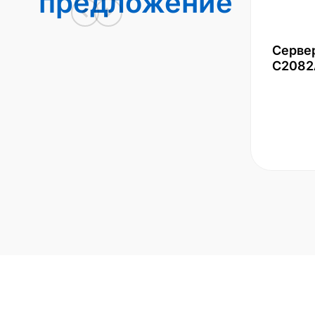
предложение
Серве
С2082