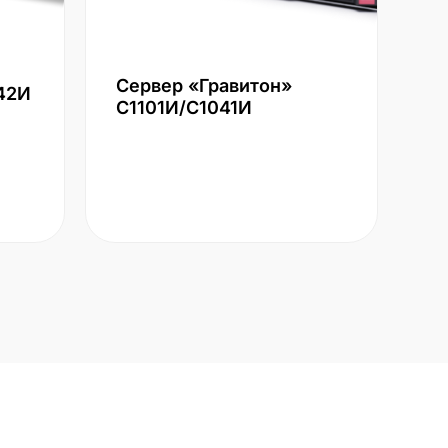
Сервер «Гравитон»
42И
С1101И/С1041И