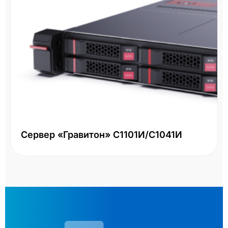
Сервер «Гравитон» С1101И/С1041И