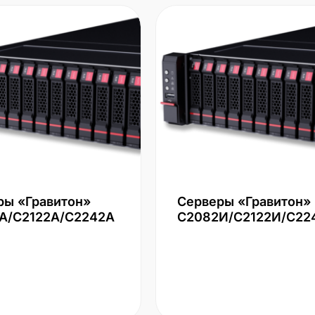
ры «Гравитон»
Серверы «Гравитон»
А/С2122А/С2242А
С2082И/С2122И/С22