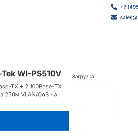
+7 (49
sales@
-Tek WI-PS510V
Загрузка...
ase-TX + 2 100Base-TX
 на 250м,VLAN/QoS на