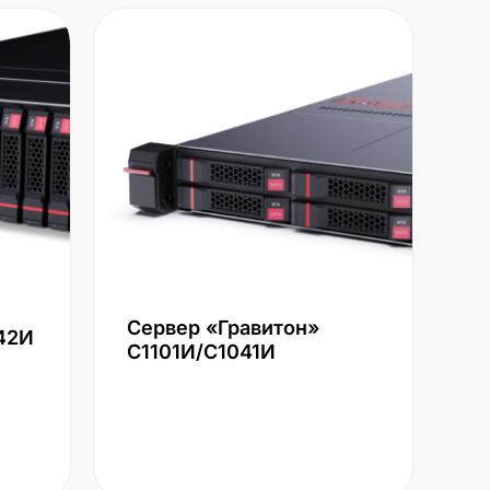
Сервер «Гравитон»
42И
С1101И/С1041И