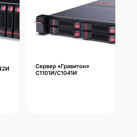
Сервер «Гравитон»
42И
С1101И/С1041И