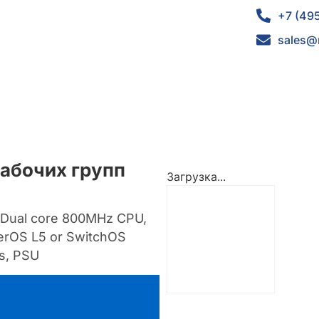
+7 (49
sales@
абочих групп
Загрузка...
h Dual core 800MHz CPU,
terOS L5 or SwitchOS
rs, PSU