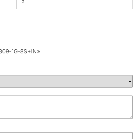
5
S309-1G-8S+IN»