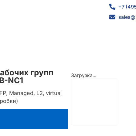
+7 (49
sales@
абочих групп
Загрузка...
B-NC1
P, Managed, L2, virtual
оробки)