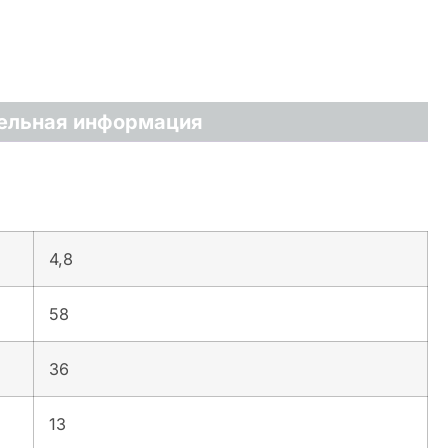
ельная информация
4,8
58
36
13