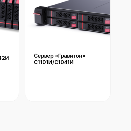
Сервер «Гравитон»
42И
С1101И/С1041И