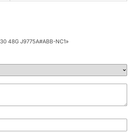
2530 48G J9775A#ABB-NC1»