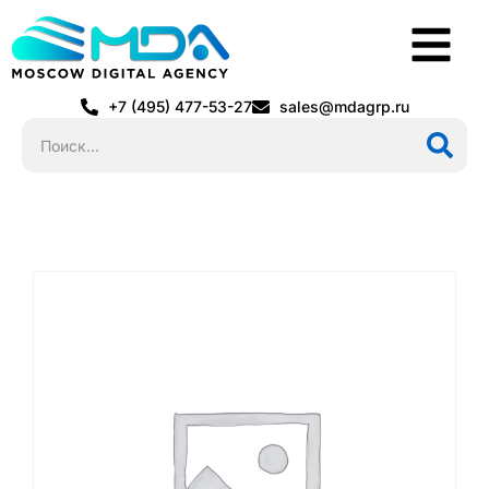
+7 (495) 477-53-27
sales@mdagrp.ru