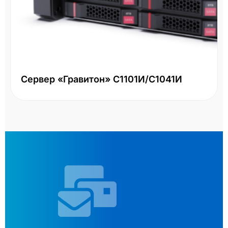
Сервер «Гравитон» С1101И/С1041И