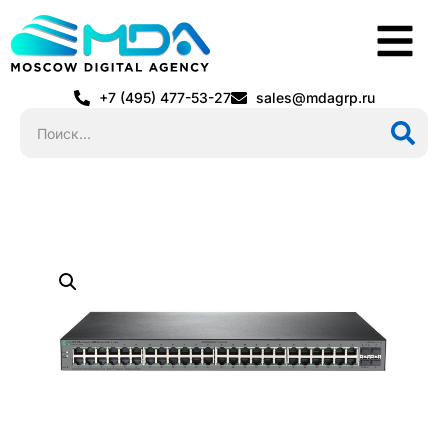
+7 (495) 477-53-27
sales@mdagrp.ru