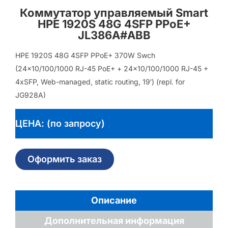
Коммутатор управляемый Smart
HPE 1920S 48G 4SFP PPoE+
JL386A#ABB
HPE 1920S 48G 4SFP PPoE+ 370W Swch
(24×10/100/1000 RJ-45 PoE+ + 24×10/100/1000 RJ-45 +
4xSFP, Web-managed, static routing, 19′) (repl. for
JG928A)
ЦЕНА: (по запросу)
Оформить заказ
Описание
Дополнительная информация