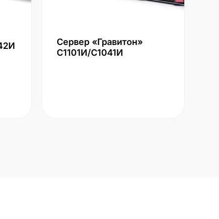
Сервер «Гравитон»
42И
С1101И/С1041И