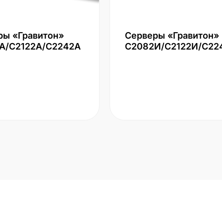
ры «Гравитон»
Серверы «Гравитон»
А/С2122А/С2242А
С2082И/С2122И/С22