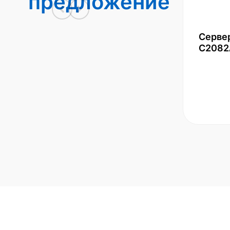
предложение
Серве
С2082