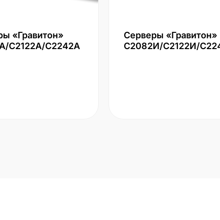
ры «Гравитон»
Серверы «Гравитон»
А/С2122А/С2242А
С2082И/С2122И/С22