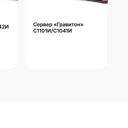
Сервер «Гравитон»
42И
С1101И/С1041И