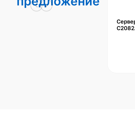
предложение
Серве
С2082