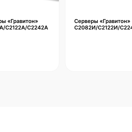
ры «Гравитон»
Серверы «Гравитон»
А/С2122А/С2242А
С2082И/С2122И/С22