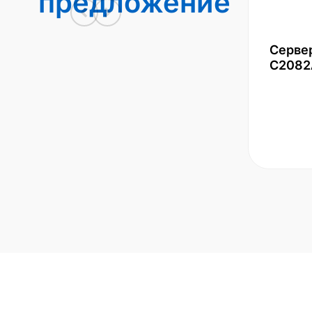
предложение
Серве
С2082