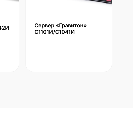
Сервер «Гравитон»
42И
С1101И/С1041И