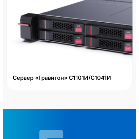
Сервер «Гравитон» С1101И/С1041И