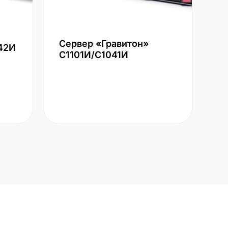
Сервер «Гравитон»
42И
С1101И/С1041И