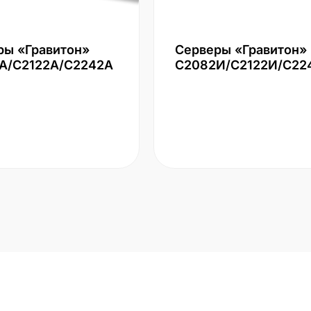
ры «Гравитон»
Серверы «Гравитон»
А/С2122А/С2242А
С2082И/С2122И/С22