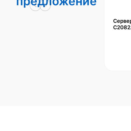
предложение
Серве
С2082