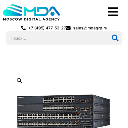
+7 (495) 477-53-27
sales@mdagrp.ru