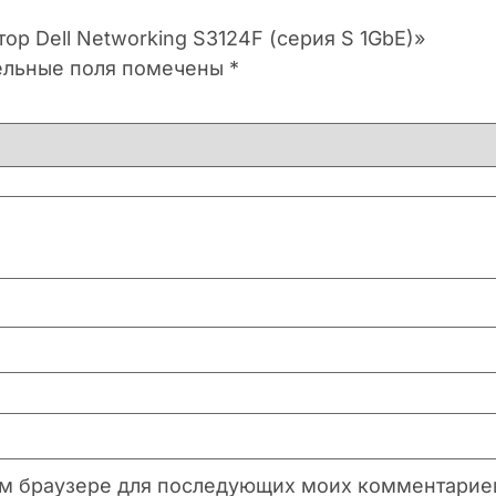
ор Dell Networking S3124F (серия S 1GbE)»
ельные поля помечены
*
этом браузере для последующих моих комментарие