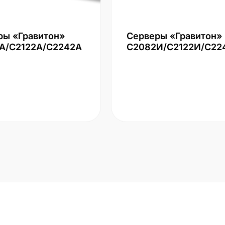
ры «Гравитон»
Серверы «Гравитон»
А/С2122А/С2242А
С2082И/С2122И/С22