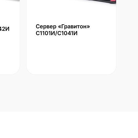
Сервер «Гравитон»
42И
С1101И/С1041И