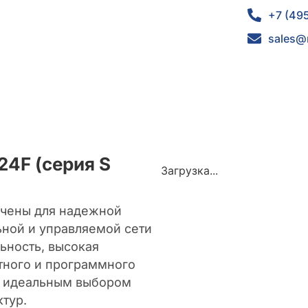
+7 (49
sales@
24F (серия S
Загрузка...
ачены для надежной
ьной и управляемой сети
ьность, высокая
тного и программного
я идеальным выбором
тур.