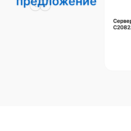
предложение
Серве
С2082