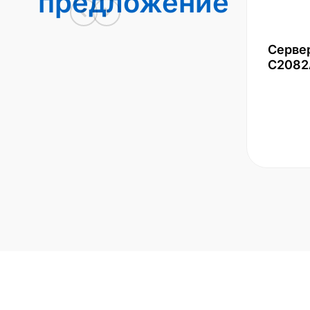
предложение
Серве
С2082