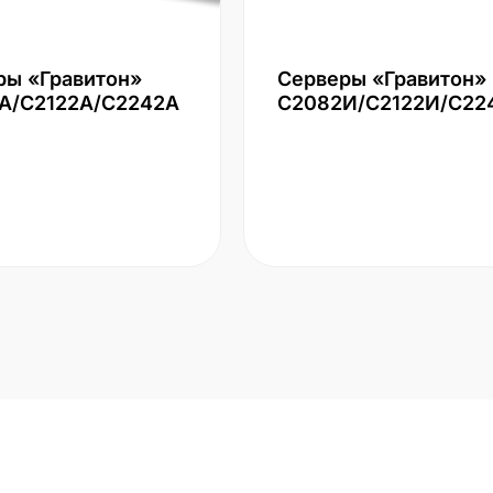
ры «Гравитон»
Серверы «Гравитон»
А/С2122А/С2242А
С2082И/С2122И/С22