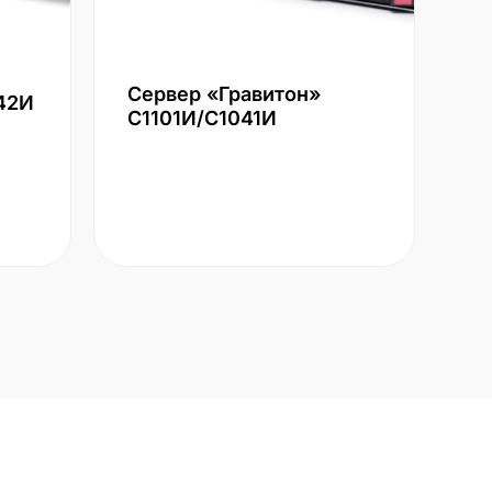
Сервер «Гравитон»
42И
С1101И/С1041И