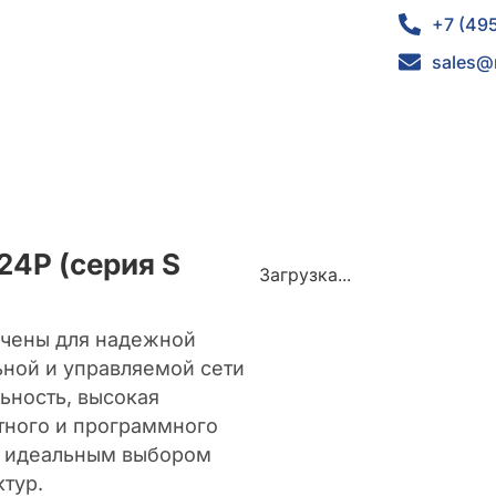
+7 (49
sales@
24P (серия S
Загрузка...
ачены для надежной
ьной и управляемой сети
ьность, высокая
тного и программного
я идеальным выбором
тур.