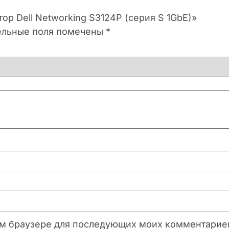
ор Dell Networking S3124P (серия S 1GbE)»
ельные поля помечены
*
этом браузере для последующих моих комментарие