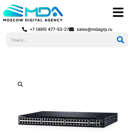
+7 (495) 477-53-27
sales@mdagrp.ru