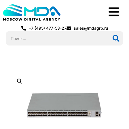
+7 (495) 477-53-27
sales@mdagrp.ru