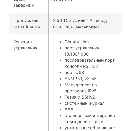
задержки
Пропускная
2,56 Тбит/с или 1,44 млрд
способность
пакетов/с (максимум)
Функции
CloudVision
управления
порт управления
10/100/1000
последовательный порт
консоли RS-232
порт USB
SNMP v1, v2, v3
Management по
протоколу IPv6
Telnet и SSHv2
системный журнал
AAA
стандартный интерфейс
командной строки
ускоренное обновление