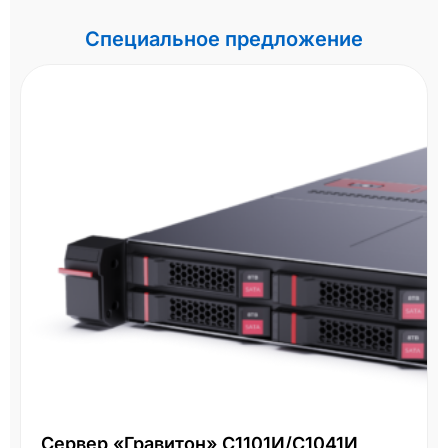
Специальное предложение
Сервер «Гравитон» С1101И/С1041И