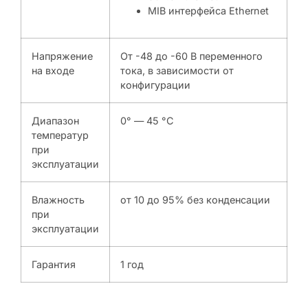
MIB интерфейса Ethernet
Напряжение
От -48 до -60 В переменного
на входе
тока, в зависимости от
конфигурации
Диапазон
0° — 45 °C
температур
при
эксплуатации
Влажность
от 10 до 95% без конденсации
при
эксплуатации
Гарантия
1 год