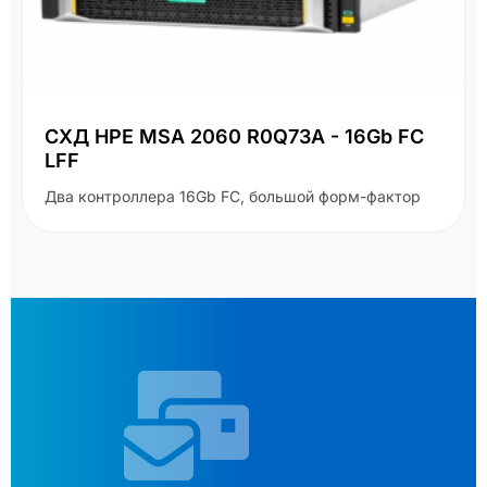
ХД HPE MSA 2060 R0Q73A - 16Gb FC
FF
а контроллера 16Gb FC, большой форм-фактор
Се
С2