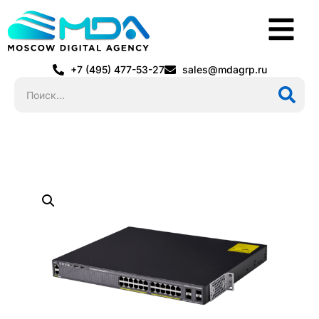
+7 (495) 477-53-27
sales@mdagrp.ru