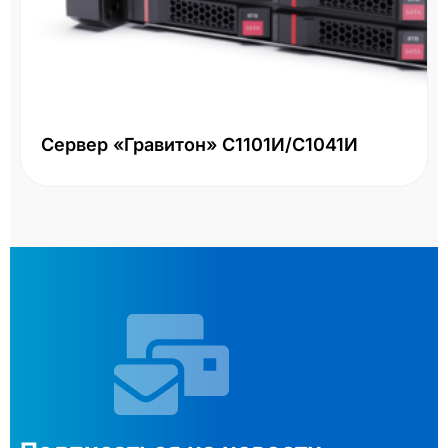
Сервер «Гравитон» С1101И/С1041И