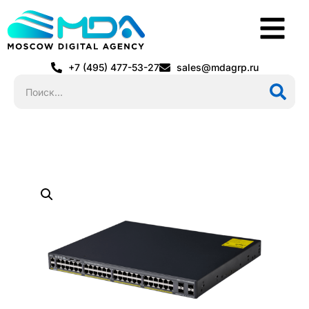
+7 (495) 477-53-27
sales@mdagrp.ru