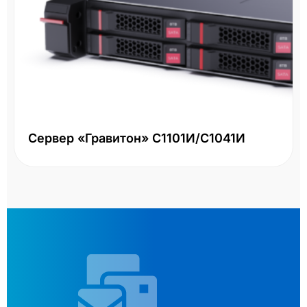
Сервер «Гравитон» С1101И/С1041И