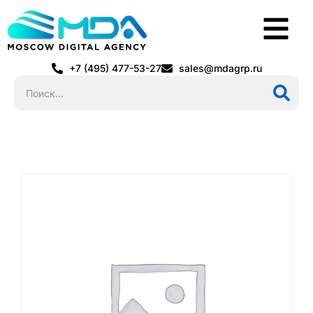
+7 (495) 477-53-27
sales@mdagrp.ru