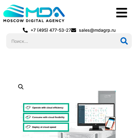
+7 (495) 477-53-27
sales@mdagrp.ru