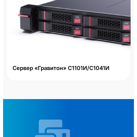
Сервер «Гравитон» С1101И/С1041И