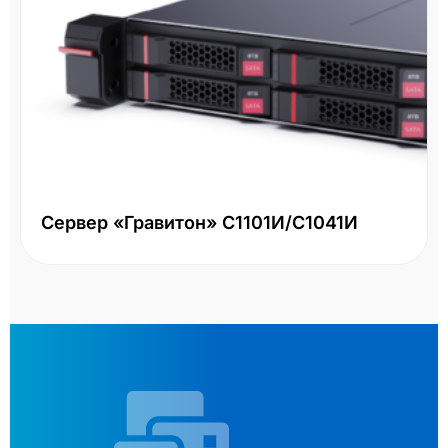
Сервер «Гравитон» С1101И/С1041И