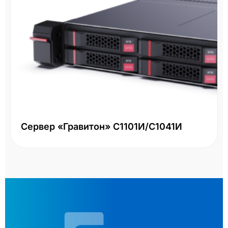
Сервер «Гравитон» С1101И/С1041И