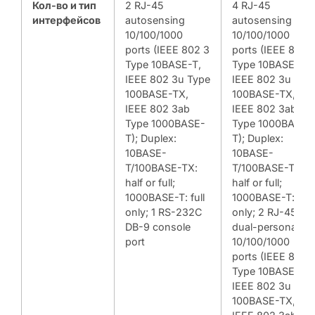
Кол-во и тип
2 RJ-45
4 RJ-45
интерфейсов
autosensing
autosensing
10/100/1000
10/100/1000
ports (IEEE 802 3
ports (IEEE 802 
Type 10BASE-T,
Type 10BASE-T,
IEEE 802 3u Type
IEEE 802 3u Typ
100BASE-TX,
100BASE-TX,
IEEE 802 3ab
IEEE 802 3ab
Type 1000BASE-
Type 1000BASE-
T); Duplex:
T); Duplex:
10BASE-
10BASE-
T/100BASE-TX:
T/100BASE-TX:
half or full;
half or full;
1000BASE-T: full
1000BASE-T: full
only; 1 RS-232C
only; 2 RJ-45
DB-9 console
dual-personality
port
10/100/1000
ports (IEEE 802 
Type 10BASE-T,
IEEE 802 3u Typ
100BASE-TX,