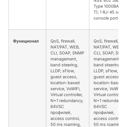
IEEE 802 3ab
Type 1000BASE-
T); 1 RJ-45 serial
console port
Функционал
QoS, firewall,
QoS, firewall,
NAT/PAT, WEB,
NAT/PAT, WEB,
CLI, SOAP, SNMP
CLI, SOAP, SNM
management,
management,
band steering,
band steering,
LLDP, sFlow,
LLDP, sFlow,
guest access,
guest access,
location-based
location-based
service, VoWiFi,
service, VoWiFi,
Virtual controller,
Virtual controller,
N+1 redundancy,
N+1 redundancy,
64VSC
64VSC
профилей,
профилей,
access control,
access control,
50 ms roaming,
50 ms roaming,