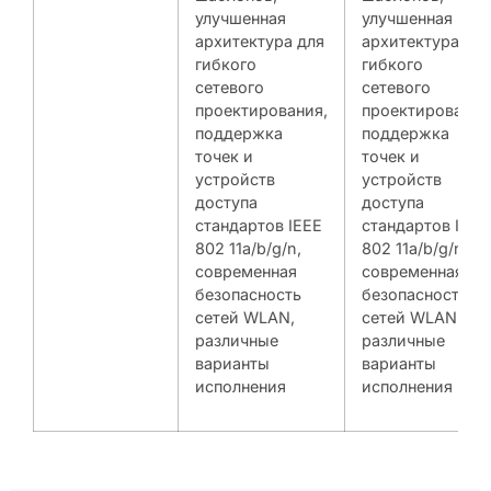
улучшенная
улучшенная
архитектура для
архитектура для
гибкого
гибкого
сетевого
сетевого
проектирования,
проектирования
поддержка
поддержка
точек и
точек и
устройств
устройств
доступа
доступа
стандартов IEEE
стандартов IEEE
802 11a/b/g/n,
802 11a/b/g/n,
современная
современная
безопасность
безопасность
сетей WLAN,
сетей WLAN,
различные
различные
варианты
варианты
исполнения
исполнения