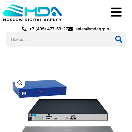
+7 (495) 477-53-27
sales@mdagrp.ru