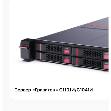
Сервер «Гравитон» С1101И/С1041И