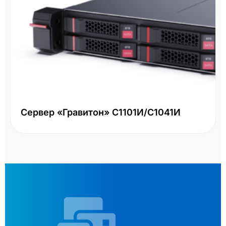
Сервер «Гравитон» С1101И/С1041И