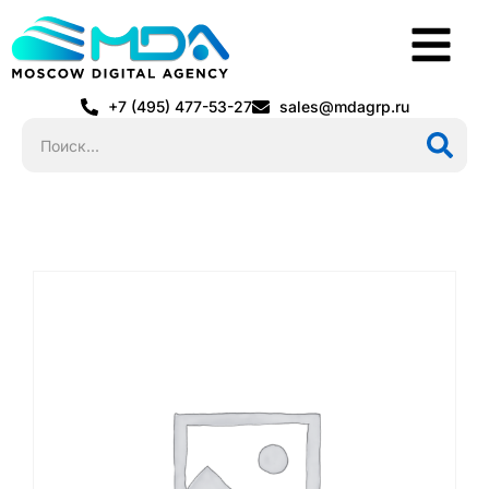
+7 (495) 477-53-27
sales@mdagrp.ru