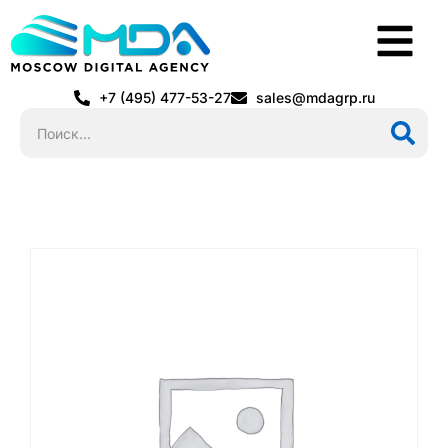
+7 (495) 477-53-27
sales@mdagrp.ru