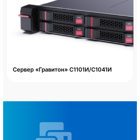
Сервер «Гравитон» С1101И/С1041И