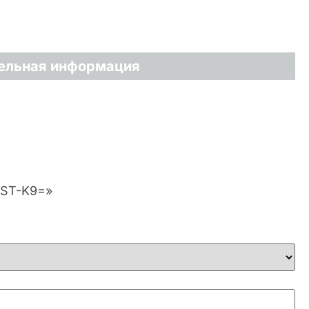
ельная информация
OST-K9=»