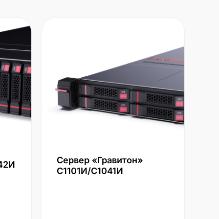
Сервер «Гравитон»
42И
С1101И/С1041И