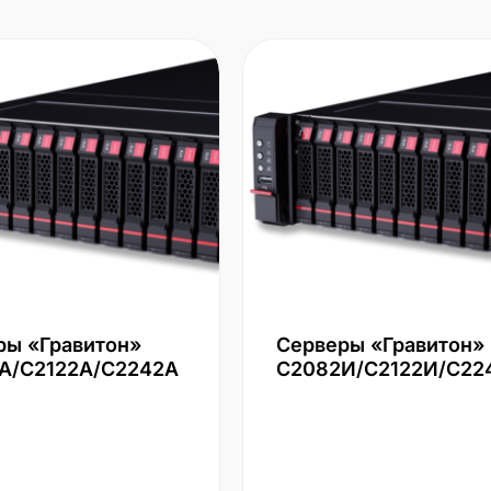
ры «Гравитон»
Серверы «Гравитон»
А/С2122А/С2242А
С2082И/С2122И/С22