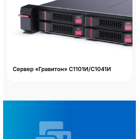
Сервер «Гравитон» С1101И/С1041И