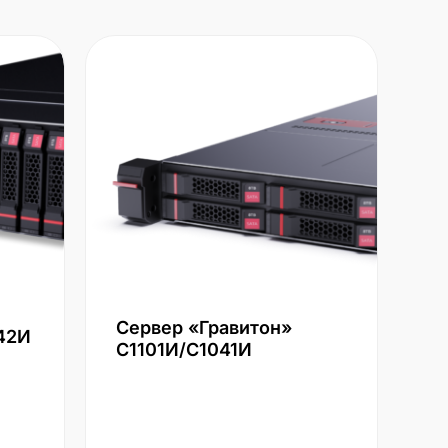
Сервер «Гравитон»
42И
С1101И/С1041И