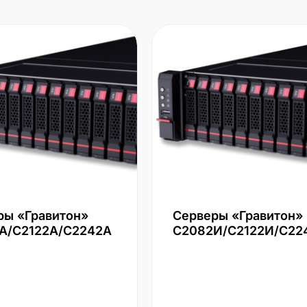
ры «Гравитон»
Серверы «Гравитон»
А/С2122А/С2242А
С2082И/С2122И/С22