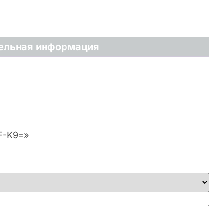
ельная информация
RF-K9=»