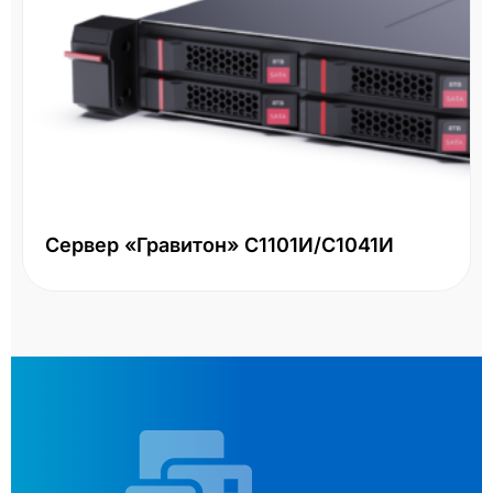
Сервер «Гравитон» С1101И/С1041И