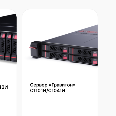
Сервер «Гравитон»
42И
С1101И/С1041И