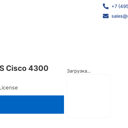
+7 (49
sales@
S Cisco 4300
Загрузка...
License