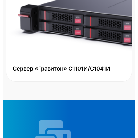
Сервер «Гравитон» С1101И/С1041И