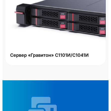
Сервер «Гравитон» С1101И/С1041И