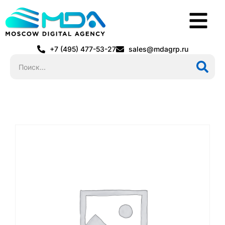
+7 (495) 477-53-27
sales@mdagrp.ru