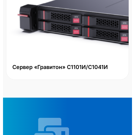
Сервер «Гравитон» С1101И/С1041И