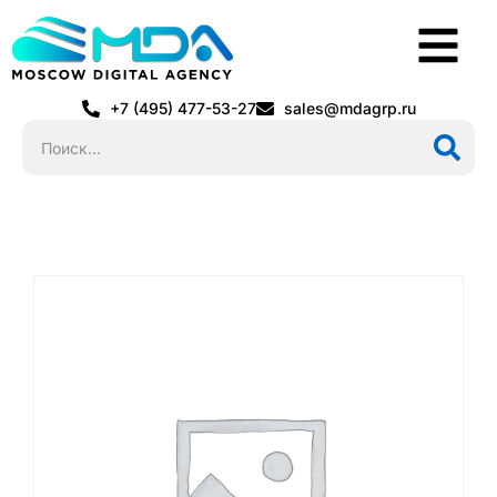
+7 (495) 477-53-27
sales@mdagrp.ru