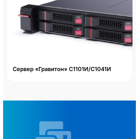
Сервер «Гравитон» С1101И/С1041И