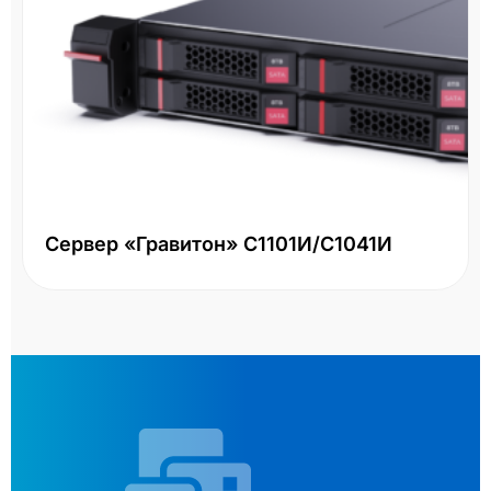
Сервер «Гравитон» С1101И/С1041И