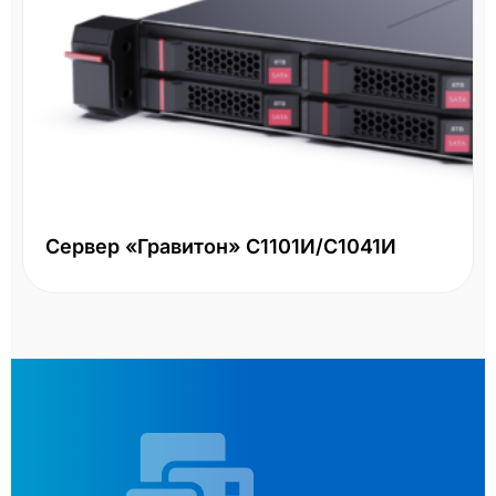
Сервер «Гравитон» С1101И/С1041И