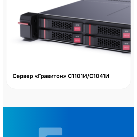
Сервер «Гравитон» С1101И/С1041И