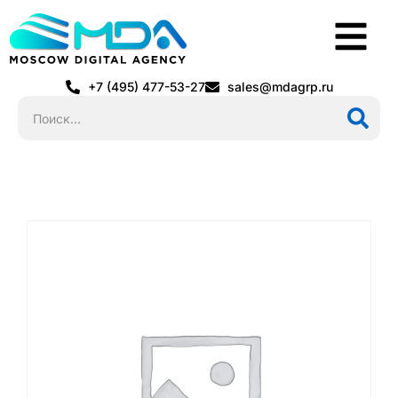
+7 (495) 477-53-27
sales@mdagrp.ru