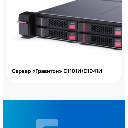
Сервер «Гравитон» С1101И/С1041И