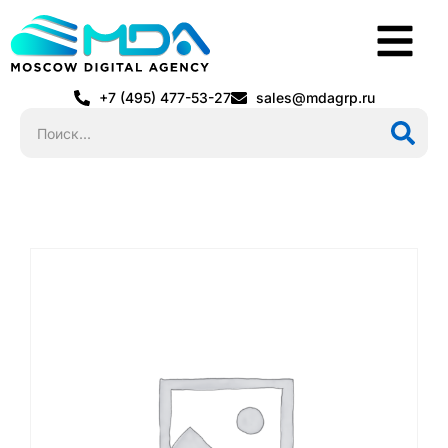
+7 (495) 477-53-27
sales@mdagrp.ru