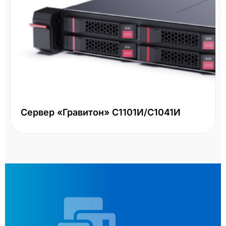
Сервер «Гравитон» С1101И/С1041И