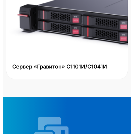
Сервер «Гравитон» С1101И/С1041И