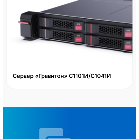
Сервер «Гравитон» С1101И/С1041И