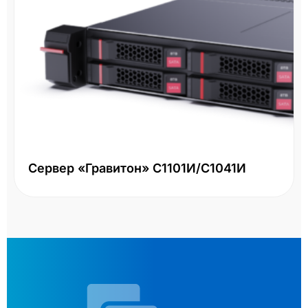
Сервер «Гравитон» С1101И/С1041И