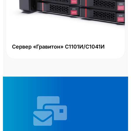
Сервер «Гравитон» С1101И/С1041И